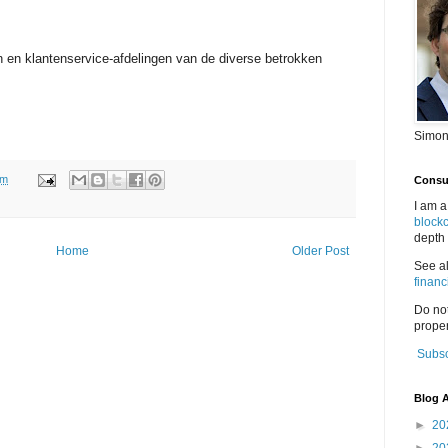
en en klantenservice-afdelingen van de diverse betrokken
Simon
am
Consul
I am a
block
depth 
Home
Older Post
See a
financ
Do no
proper
Subsc
Blog A
►
20