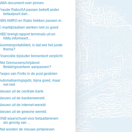
NMA-document over pinnen
Fraude Rabo/AA passen betreft ander
betaalpunt dan...
ABN AMRO en Rabo trekken passen in..
E-marktplaatsen werken niet zo goed
HBD brengt rapport terminals uit en
NMa informeert...
Nummerportabiliteit, is dat wel het juiste
thema?
Financiële bijsluiter binnenkort verplicht
Wet Grensoverschrijdend
Betalingsverkeer aanpassen?
Pasjes van Fortis in de post gestolen
Automatiseringsgids; bijna goed, maar
net niet
Nieuws uit de centrale bank
Nieuws uit de bankenwereld
Nieuws uit de internet-wereld
Nieuws uit de gewone wereld.
DNB waarschuwt voor betaaltarieven
als gevolg van ...
Wat worden de nieuwe pintarieven