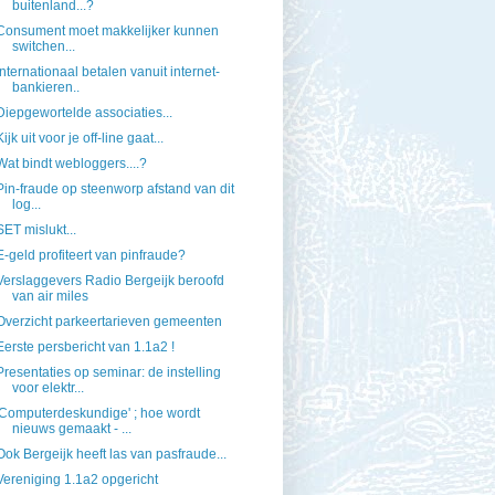
buitenland...?
Consument moet makkelijker kunnen
switchen...
Internationaal betalen vanuit internet-
bankieren..
Diepgewortelde associaties...
Kijk uit voor je off-line gaat...
Wat bindt webloggers....?
Pin-fraude op steenworp afstand van dit
log...
SET mislukt...
E-geld profiteert van pinfraude?
Verslaggevers Radio Bergeijk beroofd
van air miles
Overzicht parkeertarieven gemeenten
Eerste persbericht van 1.1a2 !
Presentaties op seminar: de instelling
voor elektr...
'Computerdeskundige' ; hoe wordt
nieuws gemaakt - ...
Ook Bergeijk heeft las van pasfraude...
Vereniging 1.1a2 opgericht