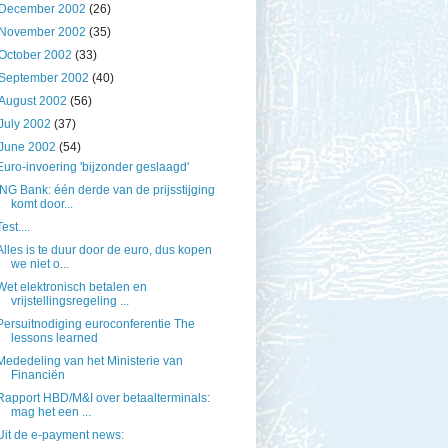
December 2002
(26)
November 2002
(35)
October 2002
(33)
September 2002
(40)
August 2002
(56)
July 2002
(37)
June 2002
(54)
Euro-invoering 'bijzonder geslaagd'
ING Bank: één derde van de prijsstijging
komt door...
Test....
Alles is te duur door de euro, dus kopen
we niet o...
Wet elektronisch betalen en
vrijstellingsregeling ...
Persuitnodiging euroconferentie The
lessons learned
Mededeling van het Ministerie van
Financiën
Rapport HBD/M&I over betaalterminals:
mag het een ...
Uit de e-payment news: