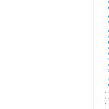
►
►
►