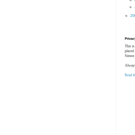
►
►
►
20
Privac
This is
placed
Simon 
Always 
Read t