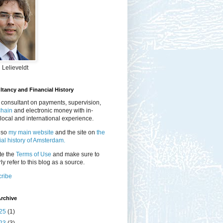
 Lelieveldt
tancy and Financial History
 consultant on payments, supervision,
chain
and electronic money with in-
local and international experience.
lso
my main website
and the site on
the
ial history of Amsterdam.
te the
Terms of Use
and make sure to
ly refer to this blog as a source.
ribe
rchive
25
(1)