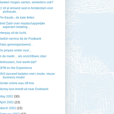
Banken mogen samen, winkeliers ook?
Er zit al iemand vast in Amsterdam voor
pinfraude..
Pin-fraude...de kale feiten
Brief Zalm over maatschappelijke
aspecten betaling...
Interpay uit de lucht..
Switch-service bij de Postbank
Rabo gereorganiseerd...
De pinpas onder vuur....
In de markt.... als onzichtbare ober.
Vertrouwen, hoe werkt dat?
GPW en the Experience
SNS lanceert betalen met i-mode: nieuw
business model
Girotel online was off-line
Money-box breidt uit naar Duitsland
May 2002
(30)
April 2002
(23)
March 2002
(15)