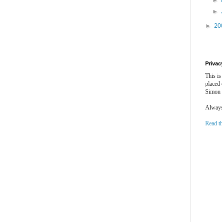
►
►
►
20
Privac
This is
placed
Simon 
Always 
Read t