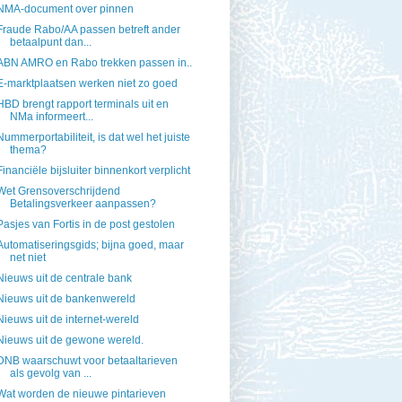
NMA-document over pinnen
Fraude Rabo/AA passen betreft ander
betaalpunt dan...
ABN AMRO en Rabo trekken passen in..
E-marktplaatsen werken niet zo goed
HBD brengt rapport terminals uit en
NMa informeert...
Nummerportabiliteit, is dat wel het juiste
thema?
Financiële bijsluiter binnenkort verplicht
Wet Grensoverschrijdend
Betalingsverkeer aanpassen?
Pasjes van Fortis in de post gestolen
Automatiseringsgids; bijna goed, maar
net niet
Nieuws uit de centrale bank
Nieuws uit de bankenwereld
Nieuws uit de internet-wereld
Nieuws uit de gewone wereld.
DNB waarschuwt voor betaaltarieven
als gevolg van ...
Wat worden de nieuwe pintarieven