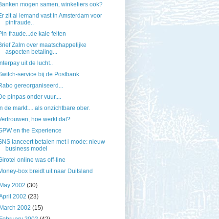
Banken mogen samen, winkeliers ook?
Er zit al iemand vast in Amsterdam voor
pinfraude..
Pin-fraude...de kale feiten
Brief Zalm over maatschappelijke
aspecten betaling...
Interpay uit de lucht..
Switch-service bij de Postbank
Rabo gereorganiseerd...
De pinpas onder vuur....
In de markt.... als onzichtbare ober.
Vertrouwen, hoe werkt dat?
GPW en the Experience
SNS lanceert betalen met i-mode: nieuw
business model
Girotel online was off-line
Money-box breidt uit naar Duitsland
May 2002
(30)
April 2002
(23)
March 2002
(15)