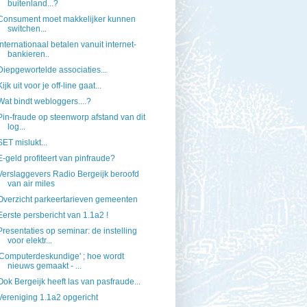
buitenland...?
Consument moet makkelijker kunnen
switchen...
Internationaal betalen vanuit internet-
bankieren..
Diepgewortelde associaties...
Kijk uit voor je off-line gaat...
Wat bindt webloggers....?
Pin-fraude op steenworp afstand van dit
log...
SET mislukt...
E-geld profiteert van pinfraude?
Verslaggevers Radio Bergeijk beroofd
van air miles
Overzicht parkeertarieven gemeenten
Eerste persbericht van 1.1a2 !
Presentaties op seminar: de instelling
voor elektr...
'Computerdeskundige' ; hoe wordt
nieuws gemaakt - ...
Ook Bergeijk heeft las van pasfraude...
Vereniging 1.1a2 opgericht