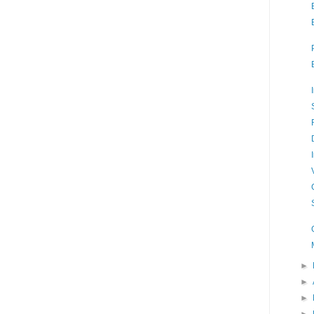
►
►
►