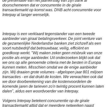
de presentatie van het jaarverslag van zijn bank al
doorschemeren dat er concurrentie in de girale
transactiemarkt op komst was. DNB acht concurrentie voor
Interpay al langer wenselijk.
Interpay is een verklaard tegenstander van een tweede
aanbieder van giraal betalingsverkeer. De joint venture van
de gezamenlijke Nederlandse banken ziet zichzelf als een
soort nutsbedrijf dat betrouwbaar, veilig, efficiënt en
goedkoop werkt. "Wij maken zeker geen misbruik van onze
positie als enige aanbieder. Uit onderzoeken blijkt ook dat
we ons op alle genoemde criteria met de besten in Europa
kunnen meten. Misschien omdat we de enige aanbieder
zijn. Wij draaien grote volumes - afgelopen jaar 801 miljoen
transacties - en dat drukt de kosten. We verwachten ook dat
we door doorberekening van die kostenvoordelen de
komende jaren de tarieven zo'n twintig procent kunnen laten
dalen", aldus een woordvoerder van Interpay.
Volgens Interpay betekent concurrentie op de girale
transactiemarkt altijd dat er meerdere netwerken naast