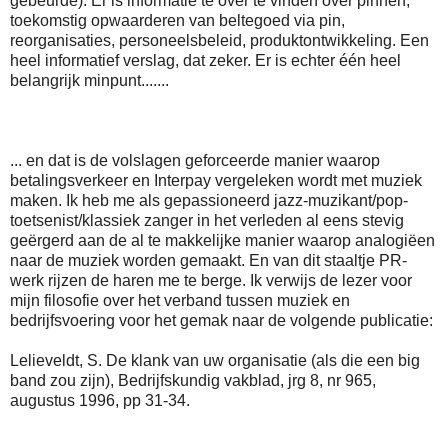
gebeurde). Er is informatie te over te vinden over pinnen,
toekomstig opwaarderen van beltegoed via pin,
reorganisaties, personeelsbeleid, produktontwikkeling. Een
heel informatief verslag, dat zeker. Er is echter één heel
belangrijk minpunt.......
... en dat is de volslagen geforceerde manier waarop
betalingsverkeer en Interpay vergeleken wordt met muziek
maken. Ik heb me als gepassioneerd jazz-muzikant/pop-
toetsenist/klassiek zanger in het verleden al eens stevig
geërgerd aan de al te makkelijke manier waarop analogiëen
naar de muziek worden gemaakt. En van dit staaltje PR-
werk rijzen de haren me te berge. Ik verwijs de lezer voor
mijn filosofie over het verband tussen muziek en
bedrijfsvoering voor het gemak naar de volgende publicatie:
Lelieveldt, S. De klank van uw organisatie (als die een big
band zou zijn), Bedrijfskundig vakblad, jrg 8, nr 965,
augustus 1996, pp 31-34.