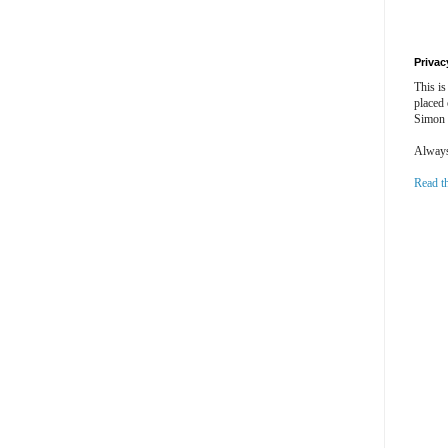
Privac
This is
placed
Simon 
Always 
Read t