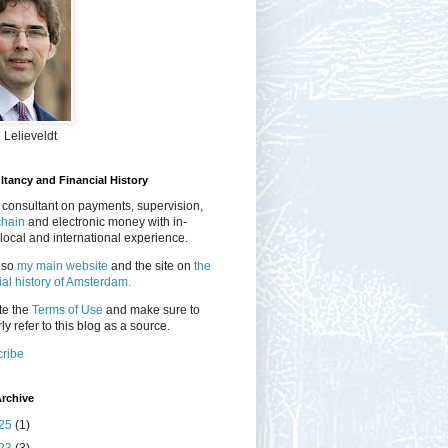
 Lelieveldt
tancy and Financial History
 consultant on payments, supervision,
chain
and electronic money with in-
local and international experience.
lso
my main website
and the site on
the
ial history of Amsterdam.
te the
Terms of Use
and make sure to
ly refer to this blog as a source.
ribe
rchive
25
(1)