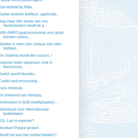
Paypal wordt politie-agent
Kist vertrekt bij NMa..
Duitse mobiele telefoon..applicatie...
Nog maar één derde van ons
Nederlanders heeft de g...
ABN AMRO gaat processing voor grote
klanten outsou...
Betalen is meer dan zomaar een idee
hebben....
De chipknip wordt een succes..!
Gewoon beter oppassen (ook in
Barcelona)...
Switch wordt Maestro...
Credit-card processing...
Euro-misbruik..
De toekomst van Interpay..
Vertrouwen in B2B marktplaatsen....
Standaard voor internationaal
bulkbetalen
SSL-Lek in explorer?
Voorkant Paypal gespot..
Wordt het wat met mobiel betalen?