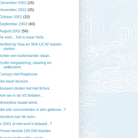
December 2002
(26)
November 2002
(35)
October 2002
(33)
September 2002
(40)
August 2002
(56)
De euro... het is maar niets...
Verified by Visa en SPA-UCAF komen
samen...
Achter een buitenlander staan..
Ecofin-vergadering; clearing en
settlement
Comsys met Payphone
Van kauri tot euro..
Bouwers deden het met fiches...
Hoe we in de VS betalen...
Moneybox maakt winst.
Met alle concurrenten in één gebouw...?
Aanstoot aan de euro...
In 2001 al met euro's betaald...?
Privver bereikt 100.000 klanten