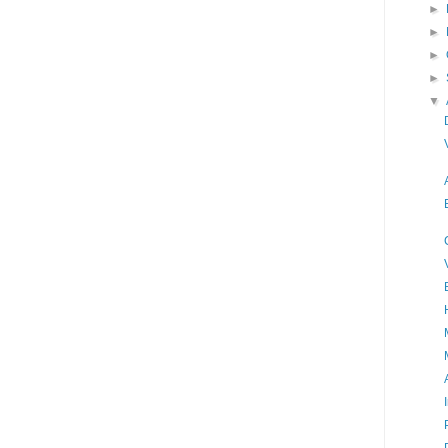
►
►
►
►
▼