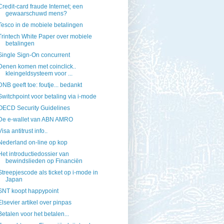
Credit-card fraude Internet; een
gewaarschuwd mens?
Tesco in de mobiele betalingen
Trintech White Paper over mobiele
betalingen
Single Sign-On concurrent
Denen komen met coinclick..
kleingeldsysteem voor ...
DNB geeft toe: foutje... bedankt
Switchpoint voor betaling via i-mode
OECD Security Guidelines
De e-wallet van ABN AMRO
Visa antitrust info..
Nederland on-line op kop
Het introductiedossier van
bewindslieden op Financiën
Streepjescode als ticket op i-mode in
Japan
SNT koopt happypoint
Elsevier artikel over pinpas
Betalen voor het betalen...