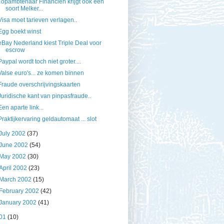
Topambtenaar Financiën krijgt ook een
soort Melker...
Visa moet tarieven verlagen..
Egg boekt winst
eBay Nederland kiest Triple Deal voor
escrow
Paypal wordt toch niet groter....
Valse euro's... ze komen binnen
Fraude overschrijvingskaarten
Juridische kant van pinpasfraude..
Een aparte link...
Praktijkervaring geldautomaat ... slot
July 2002
(37)
June 2002
(54)
May 2002
(30)
April 2002
(23)
March 2002
(15)
February 2002
(42)
January 2002
(41)
01
(10)