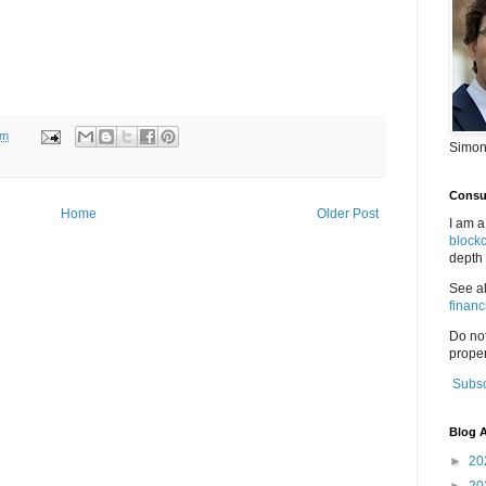
pm
Simon
Consul
Home
Older Post
I am a
block
depth 
See a
financ
Do no
proper
Subsc
Blog A
►
20