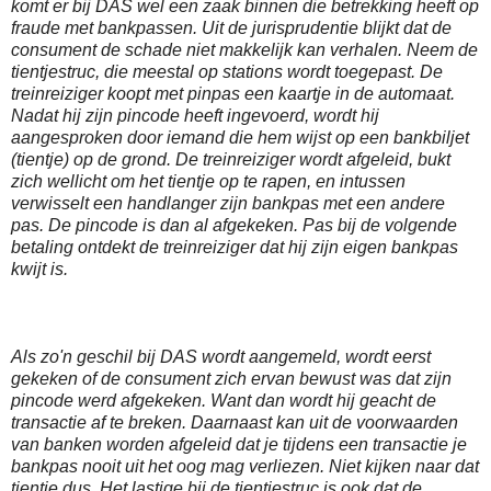
komt er bij DAS wel een zaak binnen die betrekking heeft op
fraude met bankpassen. Uit de jurisprudentie blijkt dat de
consument de schade niet makkelijk kan verhalen. Neem de
tientjestruc, die meestal op stations wordt toegepast. De
treinreiziger koopt met pinpas een kaartje in de automaat.
Nadat hij zijn pincode heeft ingevoerd, wordt hij
aangesproken door iemand die hem wijst op een bankbiljet
(tientje) op de grond. De treinreiziger wordt afgeleid, bukt
zich wellicht om het tientje op te rapen, en intussen
verwisselt een handlanger zijn bankpas met een andere
pas. De pincode is dan al afgekeken. Pas bij de volgende
betaling ontdekt de treinreiziger dat hij zijn eigen bankpas
kwijt is.
Als zo'n geschil bij DAS wordt aangemeld, wordt eerst
gekeken of de consument zich ervan bewust was dat zijn
pincode werd afgekeken. Want dan wordt hij geacht de
transactie af te breken. Daarnaast kan uit de voorwaarden
van banken worden afgeleid dat je tijdens een transactie je
bankpas nooit uit het oog mag verliezen. Niet kijken naar dat
tientje dus. Het lastige bij de tientjestruc is ook dat de