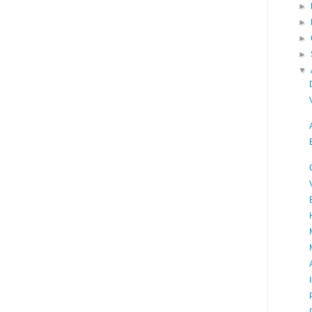
►
►
►
►
▼