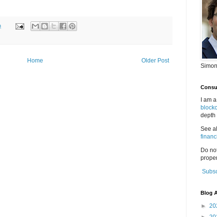
m
Home
Older Post
Simon
Consul
I am a
block
depth 
See a
financ
Do no
proper
Subsc
Blog A
►
20