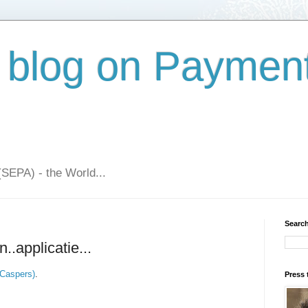
 blog on Paymen
(SEPA) - the World...
Search
..applicatie...
 Caspers)
.
Press 