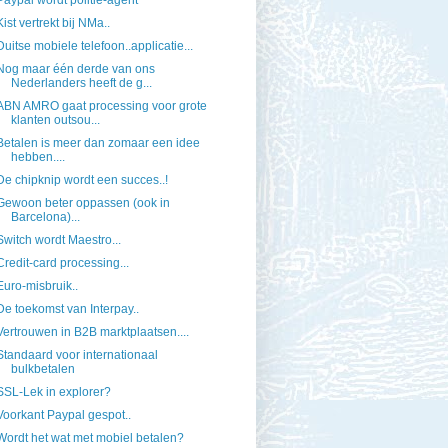
Paypal wordt politie-agent
Kist vertrekt bij NMa..
Duitse mobiele telefoon..applicatie...
Nog maar één derde van ons
Nederlanders heeft de g...
ABN AMRO gaat processing voor grote
klanten outsou...
Betalen is meer dan zomaar een idee
hebben....
De chipknip wordt een succes..!
Gewoon beter oppassen (ook in
Barcelona)...
Switch wordt Maestro...
Credit-card processing...
Euro-misbruik..
De toekomst van Interpay..
Vertrouwen in B2B marktplaatsen....
Standaard voor internationaal
bulkbetalen
SSL-Lek in explorer?
Voorkant Paypal gespot..
Wordt het wat met mobiel betalen?