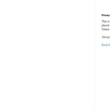
Privac
This is
placed
Simon 
Always 
Read t