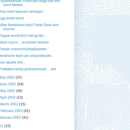
Topambtenaar Financiën krijgt ook een
soort Melker...
Visa moet tarieven verlagen..
Egg boekt winst
eBay Nederland kiest Triple Deal voor
escrow
Paypal wordt toch niet groter....
Valse euro's... ze komen binnen
Fraude overschrijvingskaarten
Juridische kant van pinpasfraude..
Een aparte link...
Praktijkervaring geldautomaat ... slot
July 2002
(37)
June 2002
(54)
May 2002
(30)
April 2002
(23)
March 2002
(15)
February 2002
(42)
January 2002
(41)
01
(10)