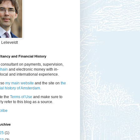
 Lelieveldt
tancy and Financial History
 consultant on payments, supervision,
chain
and electronic money with in-
local and international experience.
lso
my main website
and the site on
the
ial history of Amsterdam.
te the
Terms of Use
and make sure to
ly refer to this blog as a source.
ribe
rchive
25
(1)