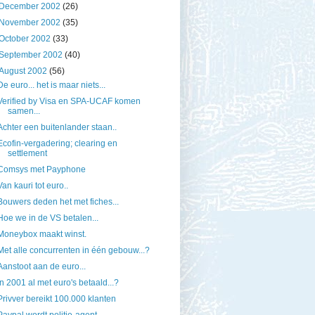
December 2002
(26)
November 2002
(35)
October 2002
(33)
September 2002
(40)
August 2002
(56)
De euro... het is maar niets...
Verified by Visa en SPA-UCAF komen
samen...
Achter een buitenlander staan..
Ecofin-vergadering; clearing en
settlement
Comsys met Payphone
Van kauri tot euro..
Bouwers deden het met fiches...
Hoe we in de VS betalen...
Moneybox maakt winst.
Met alle concurrenten in één gebouw...?
Aanstoot aan de euro...
In 2001 al met euro's betaald...?
Privver bereikt 100.000 klanten