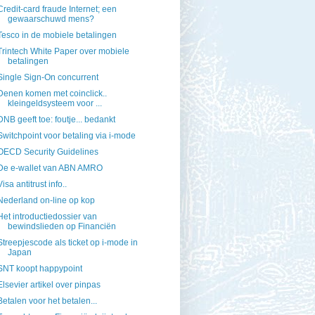
Credit-card fraude Internet; een
gewaarschuwd mens?
Tesco in de mobiele betalingen
Trintech White Paper over mobiele
betalingen
Single Sign-On concurrent
Denen komen met coinclick..
kleingeldsysteem voor ...
DNB geeft toe: foutje... bedankt
Switchpoint voor betaling via i-mode
OECD Security Guidelines
De e-wallet van ABN AMRO
Visa antitrust info..
Nederland on-line op kop
Het introductiedossier van
bewindslieden op Financiën
Streepjescode als ticket op i-mode in
Japan
SNT koopt happypoint
Elsevier artikel over pinpas
Betalen voor het betalen...