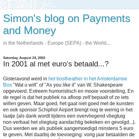
Simon's blog on Payments
and Money
in the Netherlands - Europe (SEPA) - the World...
Saturday, August 24, 2002
In 2001 al met euro's betaald...?
Gisteravond werd in
het bostheather in het Amsterdamse
Bos
"Wat u wilt" of "As you like it" van W. Shakespeare
opgevoerd. Extreem humoristisch en mooie voorstelling. En
de regel is dat het publiek na afloop zelf bepaalt of ze iets
willen geven. Maar goed, het gaat niet goed met de kunsten
en ook sponsor Schiphol Airport brengt nog te weinig in het
laatje (als dank wordt tijdens een overvliegend vliegtuig
non-verbaal het vliegtuig aandachtig bekeken en gevolgd...).
Dus werden we als publiek aangemoedigd minstens 5 euro
te geven. Met daarbij de toevoeging: vorig jaar betaalden de