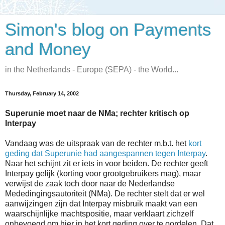
Simon's blog on Payments
and Money
in the Netherlands - Europe (SEPA) - the World...
Thursday, February 14, 2002
Superunie moet naar de NMa; rechter kritisch op
Interpay
Vandaag was de uitspraak van de rechter m.b.t. het
kort
geding dat Superunie had aangespannen tegen Interpay
.
Naar het schijnt zit er iets in voor beiden. De rechter geeft
Interpay gelijk (korting voor grootgebruikers mag), maar
verwijst de zaak toch door naar de Nederlandse
Mededingingsautoriteit (NMa). De rechter stelt dat er wel
aanwijzingen zijn dat Interpay misbruik maakt van een
waarschijnlijke machtspositie, maar verklaart zichzelf
onbevoegd om hier in het kort geding over te oordelen. Dat