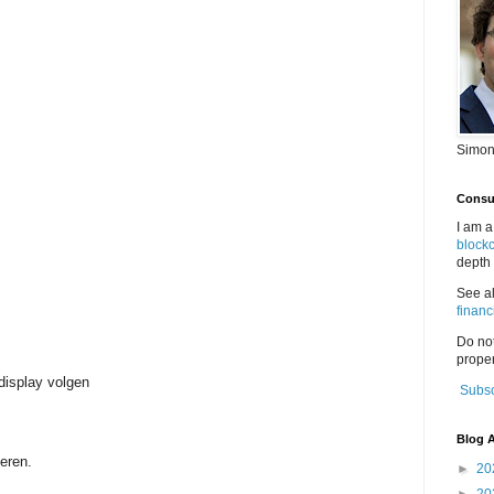
Simon
Consul
I am a
block
depth 
See a
financ
Do no
proper
 display volgen
Subsc
Blog A
eren.
►
20