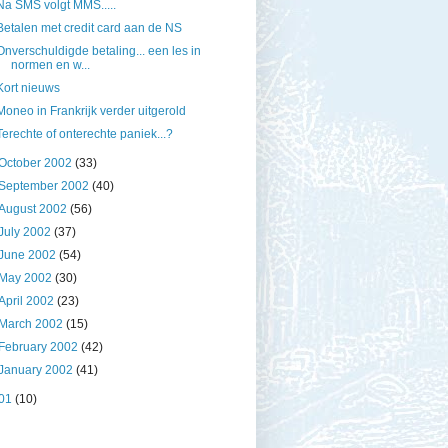
Na SMS volgt MMS.....
Betalen met credit card aan de NS
Onverschuldigde betaling... een les in
normen en w...
Kort nieuws
Moneo in Frankrijk verder uitgerold
Terechte of onterechte paniek...?
October 2002
(33)
September 2002
(40)
August 2002
(56)
July 2002
(37)
June 2002
(54)
May 2002
(30)
April 2002
(23)
March 2002
(15)
February 2002
(42)
January 2002
(41)
01
(10)