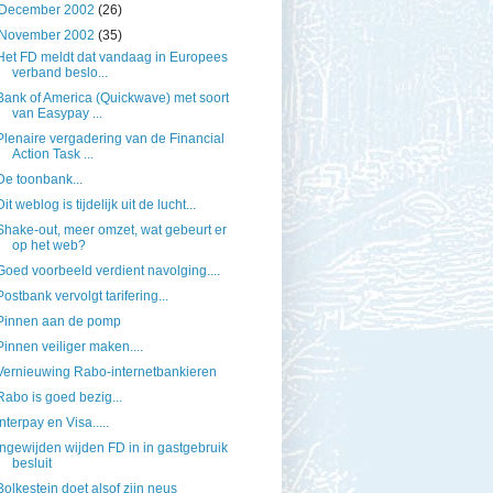
December 2002
(26)
November 2002
(35)
Het FD meldt dat vandaag in Europees
verband beslo...
Bank of America (Quickwave) met soort
van Easypay ...
Plenaire vergadering van de Financial
Action Task ...
De toonbank...
Dit weblog is tijdelijk uit de lucht...
Shake-out, meer omzet, wat gebeurt er
op het web?
Goed voorbeeld verdient navolging....
Postbank vervolgt tarifering...
Pinnen aan de pomp
Pinnen veiliger maken....
Vernieuwing Rabo-internetbankieren
Rabo is goed bezig...
Interpay en Visa.....
Ingewijden wijden FD in in gastgebruik
besluit
Bolkestein doet alsof zijn neus