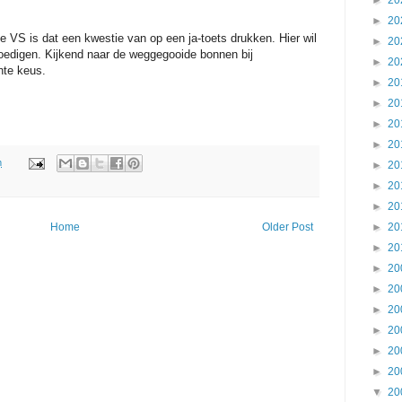
►
20
►
20
 de VS is dat een kwestie van op een ja-toets drukken. Hier wil
►
20
edigen. Kijkend naar de weggegooide bonnen bij
►
20
hte keus.
►
20
►
20
►
20
►
20
m
►
20
►
20
►
20
►
20
Home
Older Post
►
20
►
20
►
20
►
20
►
20
►
20
►
20
▼
20