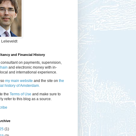
 Lelieveldt
tancy and Financial History
 consultant on payments, supervision,
chain
and electronic money with in-
local and international experience.
lso
my main website
and the site on
the
ial history of Amsterdam.
te the
Terms of Use
and make sure to
ly refer to this blog as a source.
ribe
rchive
25
(1)