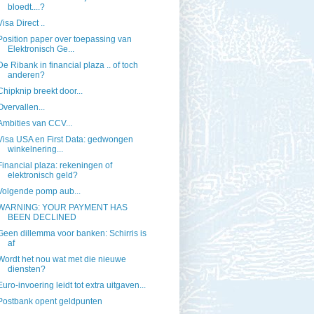
bloedt....?
Visa Direct ..
Position paper over toepassing van
Elektronisch Ge...
De Ribank in financial plaza .. of toch
anderen?
Chipknip breekt door...
Overvallen...
Ambities van CCV...
Visa USA en First Data: gedwongen
winkelnering...
Financial plaza: rekeningen of
elektronisch geld?
Volgende pomp aub...
WARNING: YOUR PAYMENT HAS
BEEN DECLINED
Geen dillemma voor banken: Schirris is
af
Wordt het nou wat met die nieuwe
diensten?
Euro-invoering leidt tot extra uitgaven...
Postbank opent geldpunten