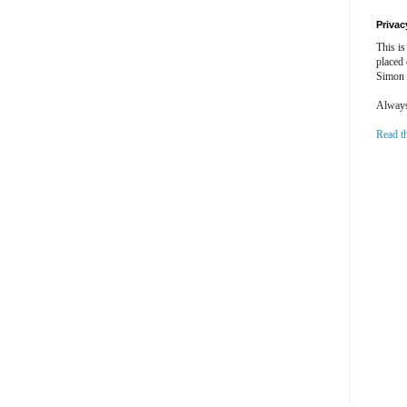
Privac
This is
placed
Simon 
Always 
Read t