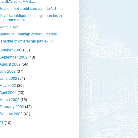
Na SMS volgt MMS.....
Betalen met credit card aan de NS
Onverschuldigde betaling... een les in
normen en w...
Kort nieuws
Moneo in Frankrijk verder uitgerold
Terechte of onterechte paniek...?
October 2002
(33)
September 2002
(40)
August 2002
(56)
July 2002
(37)
June 2002
(54)
May 2002
(30)
April 2002
(23)
March 2002
(15)
February 2002
(42)
January 2002
(41)
01
(10)