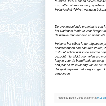
te raken. Veel mensen blijken moeite
inschatten of een aankoop goedkoop 
Volkskrediet (NVVK) vandaag bekendg
De overkoepelende organisatie van kr
het Nationaal Instituut voor Budgetvo
de nieuwe munteenheid en financiële
Volgens het Nibud is het afgelopen j
boodschappen dan aan luxe zaken, zoa
instituut echter niet in de enorme pr
gezocht. Het blijkt voor velen erg moe
laag is voor de betreffende aankoop
een jaar na de invoering van de nie
dat gaat gepaard met vergissingen. P
uitgegeven.
Posted by
Dutch Cloud Watcher
at
9:13 a