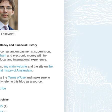
 Lelieveldt
tancy and Financial History
 consultant on payments, supervision,
chain
and electronic money with in-
local and international experience.
lso
my main website
and the site on
the
ial history of Amsterdam.
te the
Terms of Use
and make sure to
ly refer to this blog as a source.
ribe
rchive
25
(1)