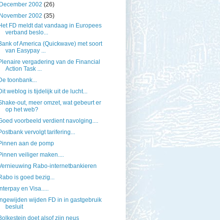
December 2002
(26)
November 2002
(35)
Het FD meldt dat vandaag in Europees
verband beslo...
Bank of America (Quickwave) met soort
van Easypay ...
Plenaire vergadering van de Financial
Action Task ...
De toonbank...
Dit weblog is tijdelijk uit de lucht...
Shake-out, meer omzet, wat gebeurt er
op het web?
Goed voorbeeld verdient navolging....
Postbank vervolgt tarifering...
Pinnen aan de pomp
Pinnen veiliger maken....
Vernieuwing Rabo-internetbankieren
Rabo is goed bezig...
Interpay en Visa.....
Ingewijden wijden FD in in gastgebruik
besluit
Bolkestein doet alsof zijn neus