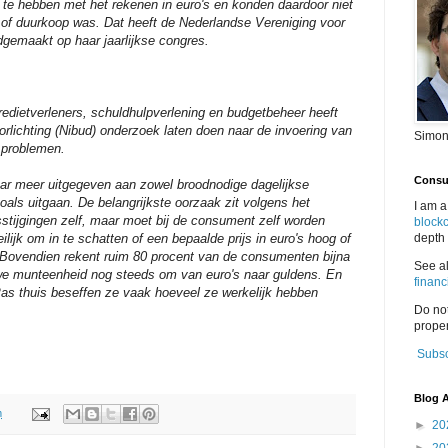
 te hebben met het rekenen in euro's en konden daardoor niet
of duurkoop was. Dat heeft de Nederlandse Vereniging voor
emaakt op haar jaarlijkse congres.
edietverleners, schuldhulpverlening en budgetbeheer heeft
orlichting (Nibud) onderzoek laten doen naar de invoering van
Simon
 problemen.
Consul
aar meer uitgegeven aan zowel broodnodige dagelijkse
ls uitgaan. De belangrijkste oorzaak zit volgens het
I am a
ijsstijgingen zelf, maar moet bij de consument zelf worden
block
ilijk om in te schatten of een bepaalde prijs in euro's hoog of
depth 
. Bovendien rekent ruim 80 procent van de consumenten bijna
See a
uwe munteenheid nog steeds om van euro's naar guldens. En
financ
as thuis beseffen ze vaak hoeveel ze werkelijk hebben
Do no
proper
Subsc
Blog A
m
►
20