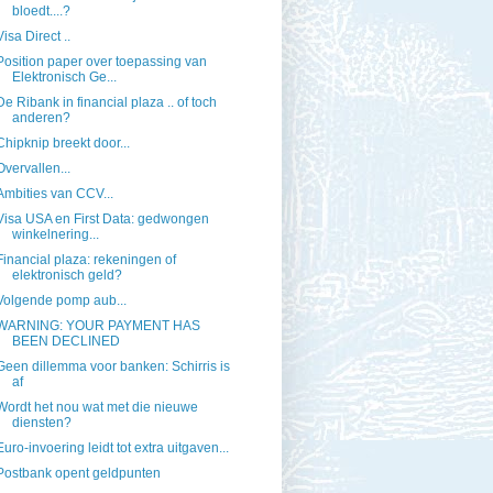
bloedt....?
Visa Direct ..
Position paper over toepassing van
Elektronisch Ge...
De Ribank in financial plaza .. of toch
anderen?
Chipknip breekt door...
Overvallen...
Ambities van CCV...
Visa USA en First Data: gedwongen
winkelnering...
Financial plaza: rekeningen of
elektronisch geld?
Volgende pomp aub...
WARNING: YOUR PAYMENT HAS
BEEN DECLINED
Geen dillemma voor banken: Schirris is
af
Wordt het nou wat met die nieuwe
diensten?
Euro-invoering leidt tot extra uitgaven...
Postbank opent geldpunten