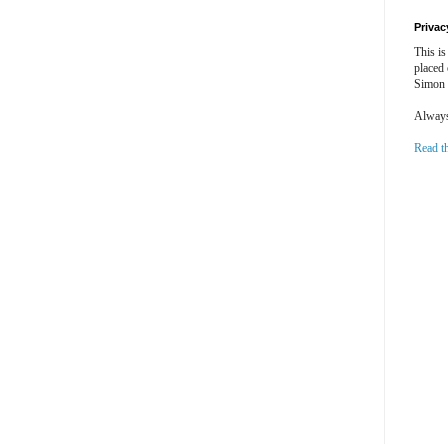
Privac
This is
placed
Simon 
Always 
Read t