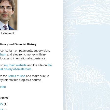
 Lelieveldt
tancy and Financial History
 consultant on payments, supervision,
chain
and electronic money with in-
local and international experience.
lso
my main website
and the site on
the
ial history of Amsterdam.
te the
Terms of Use
and make sure to
ly refer to this blog as a source.
ribe
rchive
25
(1)