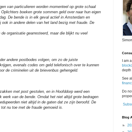
n van particulieren worden momenteel op grote schaal
. Oplichters boeken grote sommen geld over naar hun eigen
sdag. De bende is in elk geval actief in Amsterdam en
j ook in andere delen van het land bezig met fraude. De
n de organisatie gearresteerd, maar die blijkt nu veel
Simon
Consul
nder andere postbodes volgen, om zo de juiste
I am a
 krijgen, evenals codes om geld telefonisch over te kunnen
block
or de criminelen uit de brievenbus gehengeld.
depth 
See a
financ
zakken met post gestolen, en in Hoofddorp werd een
Do no
proper
k werk van de bende. Omdat het niet altijd grote bedragen
upeerden niet altijd in de gaten dat ze zijn beroofd. De
Subsc
r tot nu toe met de fraude gemoeid is.
Blog A
►
20