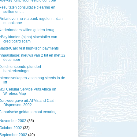
Age-key: chip voor leeftijd controle
Resultaten consultatie clearing en
settlement....
Pintarieven nu via bank regelen ... dan
nu ook ope...
Nederlanders willen gulden terug
eBay klanten (bijna) slachtoffer van
credit card scam
MasterCard test high-tech payments
Inhaalslagje: nieuws van 2 tot en met 12
december
Oplichtersbende plundert
bankrekeningen
Internetverkopen zitten nog steeds in de
lift
MSI Cellular Service Puts Africa on
Wireless Map
Kort weergave uit: ATMs and Cash
Dispensers 2002
Canarische geldautomaat ervaring
November 2002
(35)
October 2002
(33)
September 2002
(40)