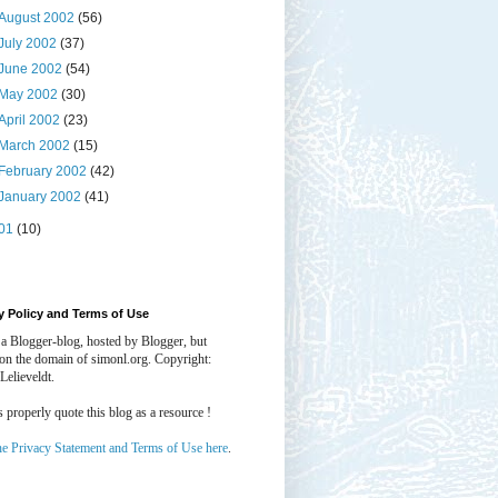
August 2002
(56)
July 2002
(37)
June 2002
(54)
May 2002
(30)
April 2002
(23)
March 2002
(15)
February 2002
(42)
January 2002
(41)
01
(10)
y Policy and Terms of Use
 a Blogger-blog, hosted by Blogger, but
 on the domain of simonl.org. Copyright:
Lelieveldt.
properly quote this blog as a resource !
he Privacy Statement and Terms of Use here
.