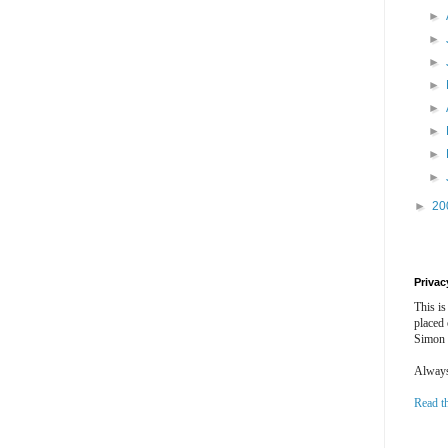
►
►
►
►
►
►
►
►
►
20
Privac
This is
placed
Simon 
Always 
Read t