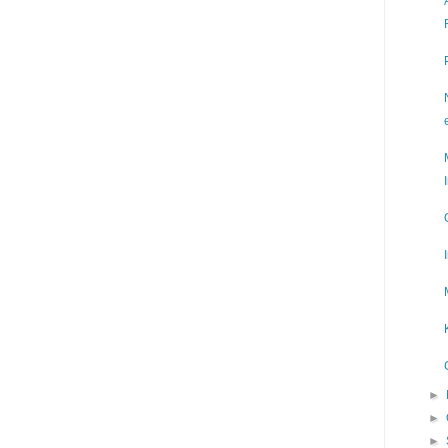
►
►
►