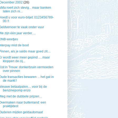
December 2002
(26)
NMa roert zich stevig... maar banken
laten zich ni...
Hoedt u voor euro-biljet: 0123456789-
00 !!
Geldvervoer te vaak onder vuur
We zijn één jaar verder.....
DNB-weetjes
Interpay mist de boot
Pinnen, als je saldo maar goed zit....
Er wordt weer meer gepind .... maar
kloppen de cij...
Kist in Trouw: donkerbruin vermoeden
over pinnen
Oude transacties bewaren ... het gat in
de markt !
Nieuwe betaalpalen.... voor bij de
benzinepomp enzo
Weg met de dubbele prijzen...
Overmaken naar buitenland: een
praktijktest
Ouderen mijden geldautomaat