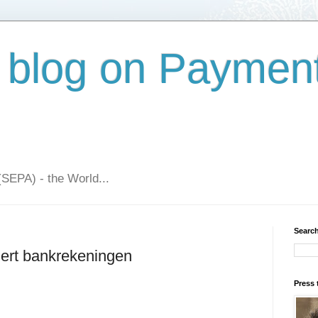
 blog on Paymen
(SEPA) - the World...
Search
dert bankrekeningen
Press 