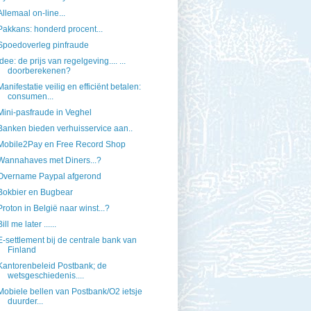
Allemaal on-line...
Pakkans: honderd procent...
Spoedoverleg pinfraude
Idee: de prijs van regelgeving.... ...
doorberekenen?
Manifestatie veilig en efficiënt betalen:
consumen...
Mini-pasfraude in Veghel
Banken bieden verhuisservice aan..
Mobile2Pay en Free Record Shop
Wannahaves met Diners...?
Overname Paypal afgerond
Bokbier en Bugbear
Proton in België naar winst...?
Bill me later ......
E-settlement bij de centrale bank van
Finland
Kantorenbeleid Postbank; de
wetsgeschiedenis....
Mobiele bellen van Postbank/O2 ietsje
duurder...