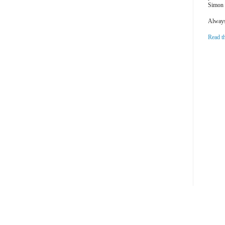
Simon 
Always 
Read t