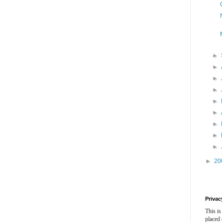
►
►
►
►
►
►
►
►
►
►
20
Privac
This is
placed