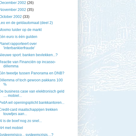
December 2002
(26)
November 2002
(35)
October 2002
(33)
Leo en de geldautomaat (deel 2)
Moxmo luider op de markt
Eén euro is één gulden
Planet rapporteert over
'interbankierfraude'
Nieuwe sport: banken bevlekken...?
Reactie van Financiën op incasso-
dillemma
Eén tweetje tussen Panorama en DNB?
Dillemma of toch gewoon pakkans 100
%
De business case van elektronisch geld
.... mobiel...
PvdA wil openingsplicht bankkantoren...
Credit-card maatschappijen trekken
touwtjes aan...
Al is de boef nog zo snel...
AH met mobiel
Systeemrisico... systeemcrisis....?