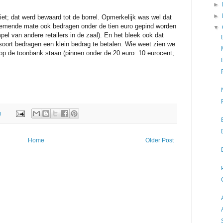
►
►
iet; dat werd bewaard tot de borrel. Opmerkelijk was wel dat
nemende mate ook bedragen onder de tien euro gepind worden
▼
l van andere retailers in de zaal). En het bleek ook dat
 soort bedragen een klein bedrag te betalen. Wie weet zien we
op de toonbank staan (pinnen onder de 20 euro: 10 eurocent;
m
Home
Older Post