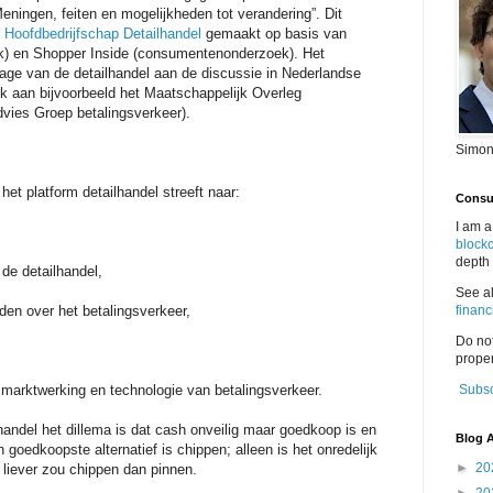
eningen, feiten en mogelijkheden tot verandering”. Dit
t
Hoofdbedrijfschap Detailhandel
gemaakt op basis van
) en Shopper Inside (consumentenonderzoek). Het
rage van de detailhandel aan de discussie in Nederlandse
k aan bijvoorbeeld het Maatschappelijk Overleg
vies Groep betalingsverkeer).
Simon
het platform detailhandel streeft naar:
Consul
I am a
block
depth 
 de detailhandel,
See a
den over het betalingsverkeer,
financ
Do no
proper
e, marktwerking en technologie van betalingsverkeer.
Subsc
andel het dillema is dat cash onveilig maar goedkoop is en
Blog A
 goedkoopste alternatief is chippen; alleen is het onredelijk
►
20
liever zou chippen dan pinnen.