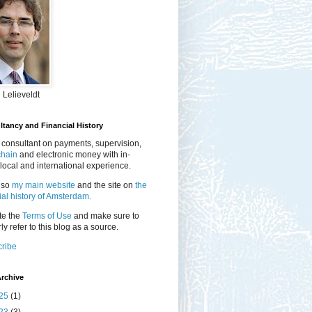
 Lelieveldt
tancy and Financial History
 consultant on payments, supervision,
chain
and electronic money with in-
local and international experience.
lso
my main website
and the site on
the
ial history of Amsterdam.
te the
Terms of Use
and make sure to
ly refer to this blog as a source.
ribe
rchive
25
(1)