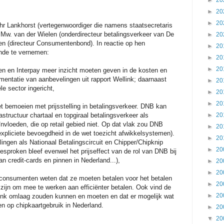
►
20
►
20
►
20
r Lankhorst (vertegenwoordiger die namens staatsecretaris
 Mw. van der Wielen (onderdirecteur betalingsverkeer van De
►
20
 (directeur Consumentenbond). In reactie op hen
►
20
ende te vernemen:
►
20
►
20
n en Interpay meer inzicht moeten geven in de kosten en
ementatie van aanbevelingen uit rapport Wellink; daarnaast
►
20
le sector ingericht,
►
20
►
20
t bemoeien met prijsstelling in betalingsverkeer. DNB kan
astructuur chartaal en topgiraal betalingsverkeer als
►
20
vloeden, die op retail gebied niet. Op dat vlak zou DNB
►
20
expliciete bevoegdheid in de wet toezicht afwikkelsystemen).
►
20
ingen als Nationaal Betalingscircuit en Chipper/Chipknip
►
20
esproken bleef evenwel het prijseffect van de rol van DNB bij
an credit-cards en pinnen in Nederland...),
►
20
►
20
consumenten weten dat ze moeten betalen voor het betalen
►
20
 zijn om mee te werken aan efficiënter betalen. Ook vind de
►
20
link omlaag zouden kunnen en moeten en dat er mogelijk wat
n op chipkaartgebruik in Nederland.
►
20
▼
20