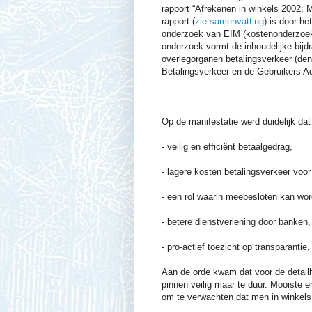
rapport “Afrekenen in winkels 2002; M
rapport (
zie samenvatting
) is door he
onderzoek van EIM (kostenonderzoek
onderzoek vormt de inhoudelijke bijd
overlegorganen betalingsverkeer (den
Betalingsverkeer en de Gebruikers Ad
Op de manifestatie werd duidelijk dat 
- veilig en efficiënt betaalgedrag,
- lagere kosten betalingsverkeer voor
- een rol waarin meebesloten kan wor
- betere dienstverlening door banken,
- pro-actief toezicht op transparanti
Aan de orde kwam dat voor de detailh
pinnen veilig maar te duur. Mooiste en
om te verwachten dat men in winkels 