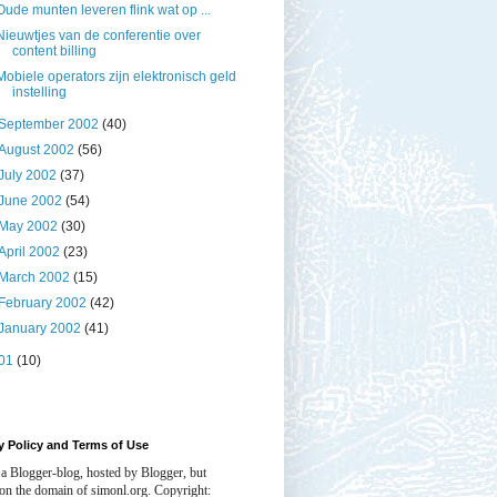
Oude munten leveren flink wat op ...
Nieuwtjes van de conferentie over
content billing
Mobiele operators zijn elektronisch geld
instelling
September 2002
(40)
August 2002
(56)
July 2002
(37)
June 2002
(54)
May 2002
(30)
April 2002
(23)
March 2002
(15)
February 2002
(42)
January 2002
(41)
01
(10)
y Policy and Terms of Use
 a Blogger-blog, hosted by Blogger, but
 on the domain of simonl.org. Copyright: