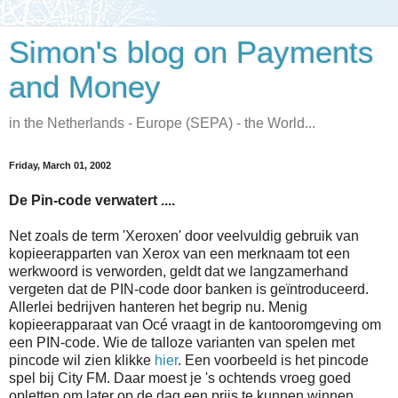
Simon's blog on Payments
and Money
in the Netherlands - Europe (SEPA) - the World...
Friday, March 01, 2002
De Pin-code verwatert ....
Net zoals de term 'Xeroxen' door veelvuldig gebruik van
kopieerapparten van Xerox van een merknaam tot een
werkwoord is verworden, geldt dat we langzamerhand
vergeten dat de PIN-code door banken is geïntroduceerd.
Allerlei bedrijven hanteren het begrip nu. Menig
kopieerapparaat van Océ vraagt in de kantooromgeving om
een PIN-code. Wie de talloze varianten van spelen met
pincode wil zien klikke
hier
. Een voorbeeld is het pincode
spel bij City FM. Daar moest je 's ochtends vroeg goed
opletten om later op de dag een prijs te kunnen winnen