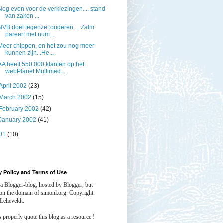
Nog even voor de verkiezingen.... stand
van zaken ...
NVB doet tegenzet ouderen ... Zalm
pareert met num...
Meer chippen, en het zou nog meer
kunnen zijn...He...
AA heeft 550.000 klanten op het
webPlanet Multimed...
April 2002
(23)
March 2002
(15)
February 2002
(42)
January 2002
(41)
01
(10)
y Policy and Terms of Use
 a Blogger-blog, hosted by Blogger, but
 on the domain of simonl.org. Copyright:
Lelieveldt.
properly quote this blog as a resource !