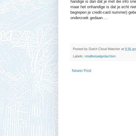
handige is dan dat je met die info sne
maar het onhandige is dat je echt ni
begrepen je credit-card nummer) gebeu
onderzoek gedaan....
Posted by
Dutch Cloud Watcher
at
9:36 a
Labels:
retailbetaalgedachten
Newer Post