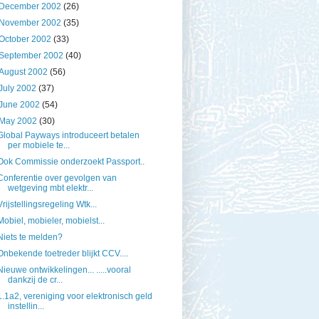
December 2002
(26)
November 2002
(35)
October 2002
(33)
September 2002
(40)
August 2002
(56)
July 2002
(37)
June 2002
(54)
May 2002
(30)
Global Payways introduceert betalen
per mobiele te...
Ook Commissie onderzoekt Passport..
Conferentie over gevolgen van
wetgeving mbt elektr...
Vrijstellingsregeling Wtk...
Mobiel, mobieler, mobielst...
Niets te melden?
Onbekende toetreder blijkt CCV....
Nieuwe ontwikkelingen... .....vooral
dankzij de cr...
1.1a2, vereniging voor elektronisch geld
instellin...