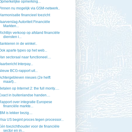
Opmerkelijke opmerking...
Pinnen nu mogelijk via GSM-netwerk..
Harmonisatie financieel toezicht
Jaarverslag Autoriteit Financiële
Markten...
Richtlijn verkoop op afstand financiële
diensten i...
Bankieren in de winkel..
Ook aparte types op het web...
Van sectoraal naar functioneel....
Jaarbericht Interpay...
Nieuw BCG-rapport uit...
Achtergebleven nieuws (2e helft
maart)...
Betalen op Internet 2: the full monty.....
Exact in buitenlandse handen....
Rapport over integratie Europese
financiële markte...
IBM is lekker bezig....
Visa US begint proces tegen processor...
Eén toezichthouder voor de financiële
sector en in...