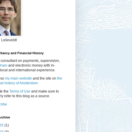
 Lelieveldt
tancy and Financial History
 consultant on payments, supervision,
chain
and electronic money with in-
local and international experience.
lso
my main website
and the site on
the
ial history of Amsterdam.
te the
Terms of Use
and make sure to
ly refer to this blog as a source.
ribe
rchive
25
(1)