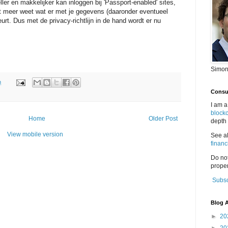
ller en makkelijker kan inloggen bij 'Passport-enabled' sites,
et meer weet wat er met je gegevens (daaronder eventueel
rt. Dus met de privacy-richtlijn in de hand wordt er nu
Simon
m
Consul
I am a
block
Home
Older Post
depth 
View mobile version
See a
financ
Do no
proper
Subsc
Blog A
►
20