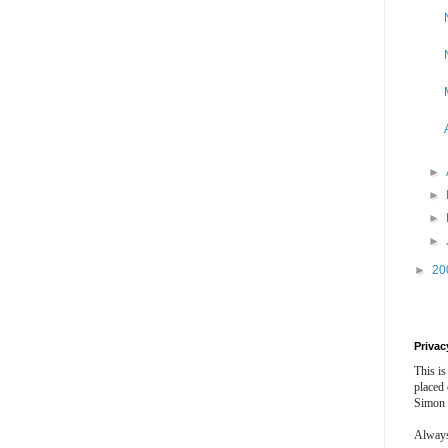
►
►
►
►
►
20
Privac
This is
placed
Simon 
Always 