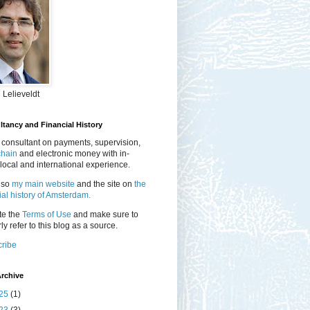
 Lelieveldt
tancy and Financial History
 consultant on payments, supervision,
chain
and electronic money with in-
local and international experience.
lso
my main website
and the site on
the
ial history of Amsterdam.
te the
Terms of Use
and make sure to
ly refer to this blog as a source.
ribe
rchive
25
(1)