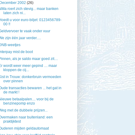
December 2002
(26)
NMa roert zich stevig... maar banken
laten zich ni...
Hoedt u voor euro-biljet: 0123456789-
00 !!
Geldvervoer te vaak onder vuur
We zijn één jaar verder.....
DNB-weetjes
Interpay mist de boot
Pinnen, als je saldo maar goed zit....
Er wordt weer meer gepind .... maar
kloppen de cij...
Kist in Trouw: donkerbruin vermoeden
over pinnen
Oude transacties bewaren ... het gat in
de markt !
Nieuwe betaalpalen.... voor bij de
benzinepomp enzo
Weg met de dubbele prijzen...
Overmaken naar buitenland: een
praktijktest
Ouderen mijden geldautomaat