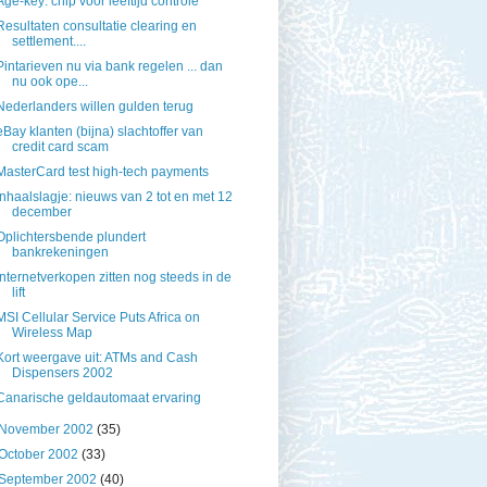
Age-key: chip voor leeftijd controle
Resultaten consultatie clearing en
settlement....
Pintarieven nu via bank regelen ... dan
nu ook ope...
Nederlanders willen gulden terug
eBay klanten (bijna) slachtoffer van
credit card scam
MasterCard test high-tech payments
Inhaalslagje: nieuws van 2 tot en met 12
december
Oplichtersbende plundert
bankrekeningen
Internetverkopen zitten nog steeds in de
lift
MSI Cellular Service Puts Africa on
Wireless Map
Kort weergave uit: ATMs and Cash
Dispensers 2002
Canarische geldautomaat ervaring
November 2002
(35)
October 2002
(33)
September 2002
(40)