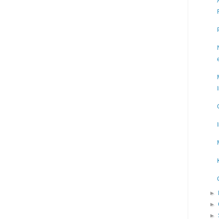
►
►
►