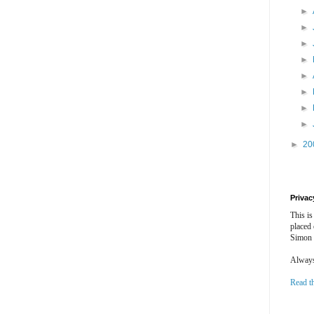
►
►
►
►
►
►
►
►
►
20
Privac
This is
placed
Simon 
Always 
Read t