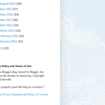
August 2002
(56)
July 2002
(37)
June 2002
(54)
May 2002
(30)
April 2002
(23)
March 2002
(15)
February 2002
(42)
January 2002
(41)
01
(10)
y Policy and Terms of Use
 a Blogger-blog, hosted by Blogger, but
 on the domain of simonl.org. Copyright:
Lelieveldt.
properly quote this blog as a resource !
he Privacy Statement and Terms of Use here
.