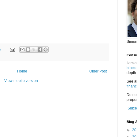
Simon
m
Consul
I am a
block
Home
Older Post
depth 
View mobile version
See a
financ
Do no
proper
Subsc
Blog A
►
20