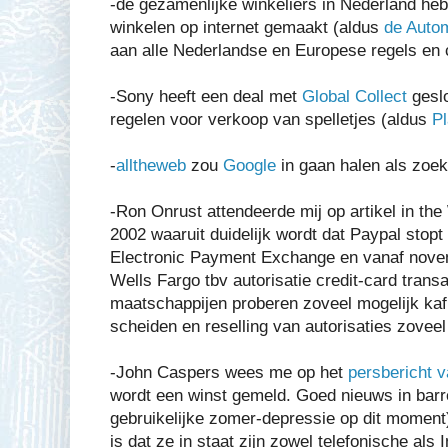
-de gezamenlijke winkeliers in Nederland he
winkelen op internet gemaakt (aldus
de Auto
aan alle Nederlandse en Europese regels en 
-Sony heeft een deal met
Global Collect
geslo
regelen voor verkoop van spelletjes (aldus
Pl
-
alltheweb
zou
Google
in gaan halen als zoe
-Ron Onrust attendeerde mij op artikel in the 
2002 waaruit duidelijk wordt dat Paypal sto
Electronic Payment Exchange en vanaf nov
Wells Fargo tbv autorisatie credit-card trans
maatschappijen proberen zoveel mogelijk kaf 
scheiden en reselling van autorisaties zoveel
-John Caspers wees me op het
persbericht v
wordt een winst gemeld. Goed nieuws in barre
gebruikelijke zomer-depressie op dit moment
is dat ze in staat zijn zowel telefonische als 