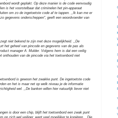
tsenbord wordt geplakt. Op deze manier is de code eenvoudig
en is het voorstelbaar dat criminelen het pin-apparaat
iten om zo de ingetoetste code af te tappen. ,,Ik kan me er
len zo gegevens onderscheppen'', geeft een woordvoerder van
zegt niet bekend te zijn met deze mogelijkheid. ,,De
urt het geheel van pincode en gegevens van de pas als
 product manager A. Mulder. Volgens hem is dat een veilig
het onthouden van de pincode via het toetsenbord niet
.
toetsenbord is gewoon het zwakke punt. De ingetoetste code
den en het is maar net op welk niveau je de informatie
zichtigheid wel. ,,De banken willen hier natuurlijk liever niet
ngen is door een chip, blijft het toetsenbord een zwak punt
 op zich wel veiliger, want veel moeilijker te kopiëren. ,,Die