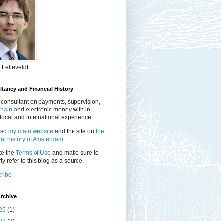
 Lelieveldt
tancy and Financial History
 consultant on payments, supervision,
chain
and electronic money with in-
local and international experience.
lso
my main website
and the site on
the
ial history of Amsterdam.
te the
Terms of Use
and make sure to
ly refer to this blog as a source.
ribe
rchive
25
(1)