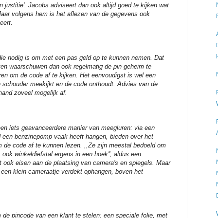
 justitie'. Jacobs adviseert dan ook altijd goed te kijken wat
 Maar volgens hem is het aflezen van de gegevens ook
eert.
, die nodig is om met een pas geld op te kunnen nemen. Dat
anken waarschuwen dan ook regelmatig de pin geheim te
en om de code af te kijken. Het eenvoudigst is wel een
e schouder meekijkt en de code onthoudt. Advies van de
hand zoveel mogelijk af.
en iets geavanceerdere manier van meegluren: via een
d een benzinepomp vaak heeft hangen, bieden over het
 de code af te kunnen lezen. ,,Ze zijn meestal bedoeld om
ook winkeldiefstal ergens in een hoek'', aldus een
lt ook eisen aan de plaatsing van camera's en spiegels. Maar
een klein cameraatje verdekt ophangen, boven het
de pincode van een klant te stelen: een speciale folie, met