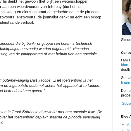
ar hij denkt het gewoon (het blijft een wetenschapper
or aan een woordvoerder van Interpay (die het als
maal weet) en aldus ontstaat de gedachte dat je de pin-code
nzovoorts, enzovoorts; de journalist denkt nu echt een scoop
onderstaande verhaal.
Simon
codes die bij bank- of giropassen horen is technisch
dat bankpasjes eenvoudig worden nagemaakt. Pincodes
Consul
ssing van de pinapparaten of met behulp van een speciale
I am a
block
depth 
See a
puterbeveiliging Bart Jacobs. ,,Het toetsenbord is het
financ
 de ingetoetste code net achter het apparaat af te tappen.
eel bekendheid aan geven.''
Do no
proper
Subsc
en in Groot-Brittannië al gewerkt met een speciale folie. De
Blog A
 over het toetsenbord geplakt, waarna de pincode eenvoudig
n'.
►
20