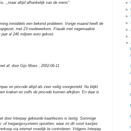
is, ,,maar altijd afhankelijk van de mens''.
►
►
►
►
ming inmiddels een bekend probleem. Vorige maand heeft de
ng opgezet, met 23 medewerkers. Fraude met nagemaakte
►
jaar al 246 miljoen euro gekost.
►
▼
nel af; door Gijs Moes ; 2002-06-11
as en pincode altijd als zeer veilig voorgesteld. Nu blijkt
en kraken en zelfs de pincode kunnen afkijken. En daar is
t door Interpay gekeurde kaartlezers is lastig. Sommige
gs- of toegangssysteem opzetten, waar ze dit soort kastjes
rkoop via internet moeilijk te controleren. Volgens Interpay