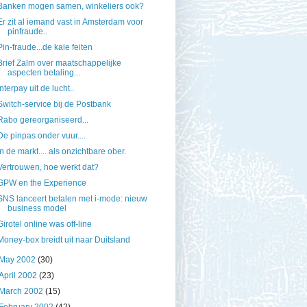
Banken mogen samen, winkeliers ook?
Er zit al iemand vast in Amsterdam voor
pinfraude..
Pin-fraude...de kale feiten
Brief Zalm over maatschappelijke
aspecten betaling...
Interpay uit de lucht..
Switch-service bij de Postbank
Rabo gereorganiseerd...
De pinpas onder vuur....
In de markt.... als onzichtbare ober.
Vertrouwen, hoe werkt dat?
GPW en the Experience
SNS lanceert betalen met i-mode: nieuw
business model
Girotel online was off-line
Money-box breidt uit naar Duitsland
May 2002
(30)
April 2002
(23)
March 2002
(15)