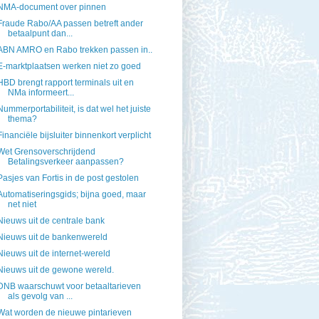
NMA-document over pinnen
Fraude Rabo/AA passen betreft ander
betaalpunt dan...
ABN AMRO en Rabo trekken passen in..
E-marktplaatsen werken niet zo goed
HBD brengt rapport terminals uit en
NMa informeert...
Nummerportabiliteit, is dat wel het juiste
thema?
Financiële bijsluiter binnenkort verplicht
Wet Grensoverschrijdend
Betalingsverkeer aanpassen?
Pasjes van Fortis in de post gestolen
Automatiseringsgids; bijna goed, maar
net niet
Nieuws uit de centrale bank
Nieuws uit de bankenwereld
Nieuws uit de internet-wereld
Nieuws uit de gewone wereld.
DNB waarschuwt voor betaaltarieven
als gevolg van ...
Wat worden de nieuwe pintarieven