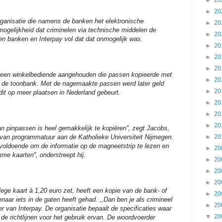
►
20
►
20
rganisatie die namens de banken het elektronische
►
20
mogelijkheid dat criminelen via technische middelen de
►
20
den banken en Interpay vol dat dat onmogelijk was.
►
20
►
20
►
20
r een winkelbediende aangehouden die passen kopieerde met
►
20
r de toonbank. Met de nagemaakte passen werd later geld
►
20
 dit op meer plaatsen in Nederland gebeurt.
►
20
►
20
►
20
n pinpassen is heel gemakkelijk te kopiëren'', zegt Jacobs,
d van programmatuur aan de Katholieke Universiteit Nijmegen.
►
20
 voldoende om de informatie op de magneetstrip te lezen en
►
20
me kaarten'', onderstreept hij.
►
20
►
20
►
20
ge kaart à 1,20 euro zet, heeft een kopie van de bank- of
►
20
enaar iets in de gaten heeft gehad. ,,Dan ben je als crimineel
►
20
er van Interpay. De organisatie bepaalt de specificaties waar
▼
20
e richtlijnen voor het gebruik ervan. De woordvoerder