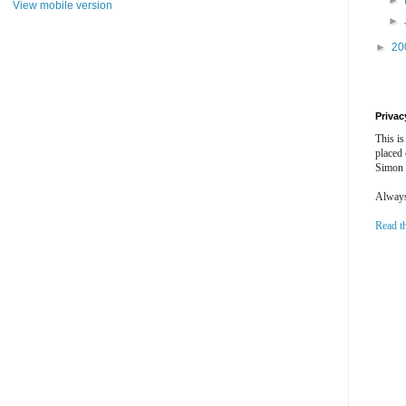
►
View mobile version
►
►
20
Privac
This is
placed
Simon 
Always 
Read t