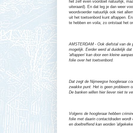
het zelf even voordoet natuurlijk, ma
uiteraard). En dat leg je dan weer vo
woordvoerder natuurlijk ook niet alle
uit het toetsenbord kunt aftappen. E
te hebben en voila; zo ontstaat het 
AMSTERDAM - Ook diefstal van de pin
mogelijk. Eerder werd al duidelijk 
'aftappen' kan door een kleine aanpa
folie over het toetsenbord.
Dat zegt de Nijmeegse hoogleraar com
zwakke punt. Het is geen probleem om
De banken willen hier liever niet te v
Volgens de hoogleraar hebben criminel
folie met daarin contactdraden wordt
en doeltreffend kan worden 'afgekeke