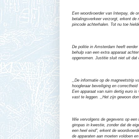
Een woordvoerder van Interpay, de o
betalingsverkeer verzorgt, erkent de 
pincode achterhalen. Tot nu toe hiel
De politie in Amsterdam heeft eerde
behulp van een extra apparaat achte
opgenomen. Justitie sluit niet uit dat
,,De informatie op de magneetstrip va
hoogleraar beveiliging en correcthei
Een apparaat van ruim dertig euro is
vast te leggen. ,,Het zijn gewoon dom
Wie vervolgens de gegevens op een le
giropas in kwestie, zonder dat de eig
een heel eind'', erkent de woordvoerd
de apparaten aan moeten voldoen en d