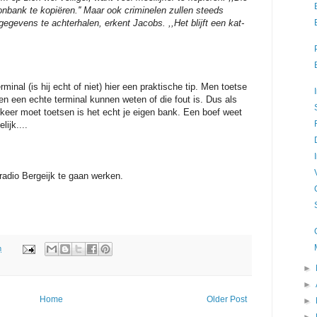
oonbank te kopiëren.'' Maar ook criminelen zullen steeds
gevens te achterhalen, erkent Jacobs. ,,Het blijft een kat-
minal (is hij echt of niet) hier een praktische tip. Men toetse
en een echte terminal kunnen weten of die fout is. Dus als
keer moet toetsen is het echt je eigen bank. Een boef weet
lijk....
radio Bergeijk te gaan werken.
m
►
►
Home
Older Post
►