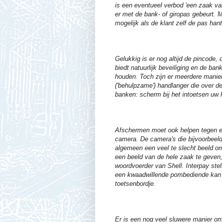
is een eventueel verbod 'een zaak van
er met de bank- of giropas gebeurt.
mogelijk als de klant zelf de pas hant
Gelukkig is er nog altijd de pincode
biedt natuurlijk beveiliging en de b
houden. Toch zijn er meerdere manier
('behulpzame') handlanger die over d
banken: scherm bij het intoetsen uw 
Afschermen moet ook helpen tegen e
camera. De camera's die bijvoorbeel
algemeen een veel te slecht beeld om
een beeld van de hele zaak te geven, 
woordvoerder van Shell. Interpay ste
een kwaadwillende pombediende kan 
toetsenbordje.
Er is een nog veel sluwere manier om 