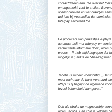
contactdraden erin, die over het toe
en ongemerkt vast te stellen. Bovendi
openschroeven en wat draadjes aanslu
wel iets bij voorstellen dat crimine
Interpay aarzelend toe.
De producent van pinkastjes Alphyra 
automaat belt met Interpay en verstu
versleutelde informatie door'', aldus
proces. ,,Ik heb altijd begrepen dat 
mogelijk is'', aldus de Shell-zegsman
Jacobs is minder voorzichtig: ,,Het 
moet toch naar de bank verstuurd wor
aftapt.'' Hij begrijpt de algemene voor
teveel bekendheid aan geven.''
Ook als straks de magneetstrip verva
aldus Jacobs. Een chip is volgens hem