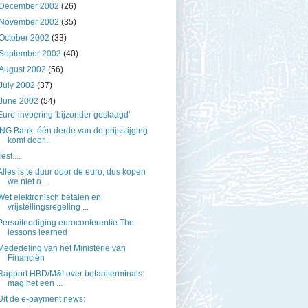
December 2002
(26)
November 2002
(35)
October 2002
(33)
September 2002
(40)
August 2002
(56)
July 2002
(37)
June 2002
(54)
Euro-invoering 'bijzonder geslaagd'
ING Bank: één derde van de prijsstijging
komt door...
Test....
Alles is te duur door de euro, dus kopen
we niet o...
Wet elektronisch betalen en
vrijstellingsregeling ...
Persuitnodiging euroconferentie The
lessons learned
Mededeling van het Ministerie van
Financiën
Rapport HBD/M&I over betaalterminals:
mag het een ...
Uit de e-payment news: