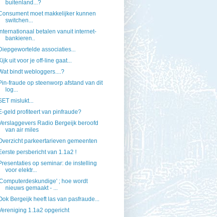
buitenland...?
Consument moet makkelijker kunnen
switchen...
Internationaal betalen vanuit internet-
bankieren..
Diepgewortelde associaties...
Kijk uit voor je off-line gaat...
Wat bindt webloggers....?
Pin-fraude op steenworp afstand van dit
log...
SET mislukt...
E-geld profiteert van pinfraude?
Verslaggevers Radio Bergeijk beroofd
van air miles
Overzicht parkeertarieven gemeenten
Eerste persbericht van 1.1a2 !
Presentaties op seminar: de instelling
voor elektr...
'Computerdeskundige' ; hoe wordt
nieuws gemaakt - ...
Ook Bergeijk heeft las van pasfraude...
Vereniging 1.1a2 opgericht