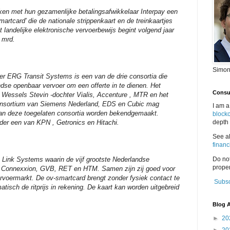
 met hun gezamenlijke betalingsafwikkelaar Interpay een
artcard' die de nationale strippenkaart en de treinkaartjes
t landelijke elektronische vervoerbewijs begint volgend jaar
 mrd.
Simon
er ERG Transit Systems is een van de drie consortia die
dse openbaar vervoer om een offerte in te dienen. Het
Consul
 Wessels Stevin -dochter Vialis, Accenture , MTR en het
 consortium van Siemens Nederland, EDS en Cubic mag
I am a
van deze toegelaten consortia worden bekendgemaakt.
block
der een van KPN , Getronics en Hitachi.
depth 
See a
financ
 Link Systems waarin de vijf grootste Nederlandse
Do no
proper
S, Connexxion, GVB, RET en HTM. Samen zijn zij goed voor
oermarkt. De ov-smartcard brengt zonder fysiek contact te
Subsc
isch de ritprijs in rekening. De kaart kan worden uitgebreid
Blog A
►
20