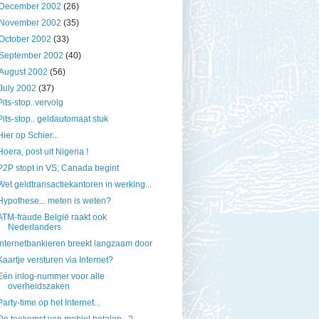
December 2002
(26)
November 2002
(35)
October 2002
(33)
September 2002
(40)
August 2002
(56)
July 2002
(37)
Pits-stop..vervolg
Pits-stop.. geldautomaat stuk
Hier op Schier...
Hoera, post uit Nigeria !
P2P stopt in VS; Canada begint
Wet geldtransactiekantoren in werking...
Hypothese... meten is weten?
ATM-fraude België raakt ook
Nederlanders
Internetbankieren breekt langzaam door
Kaartje versturen via Internet?
Eén inlog-nummer voor alle
overheidszaken
Party-time op het Internet...