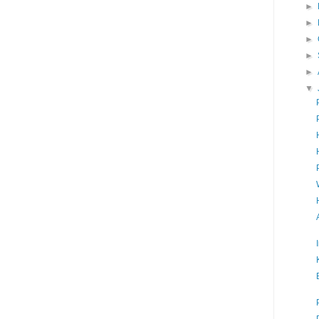
►
►
►
►
►
▼