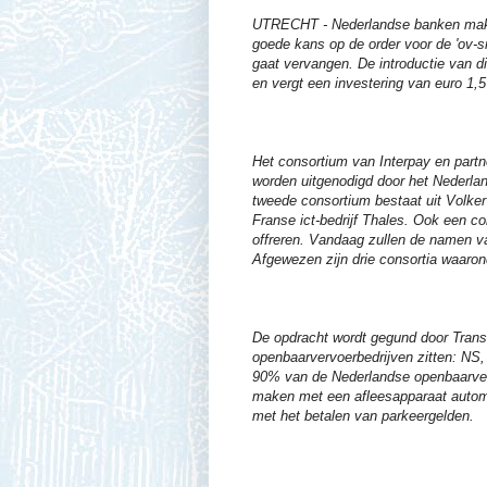
UTRECHT - Nederlandse banken maken
goede kans op de order voor de 'ov-sm
gaat vervangen. De introductie van di
en vergt een investering van euro 1,5
Het consortium van Interpay en partn
worden uitgenodigd door het Nederlan
tweede consortium bestaat uit Volker
Franse ict-bedrijf Thales. Ook een
offreren. Vandaag zullen de namen 
Afgewezen zijn drie consortia waaron
De opdracht wordt gegund door Trans
openbaarvervoerbedrijven zitten: N
90% van de Nederlandse openbaarverv
maken met een afleesapparaat automat
met het betalen van parkeergelden.