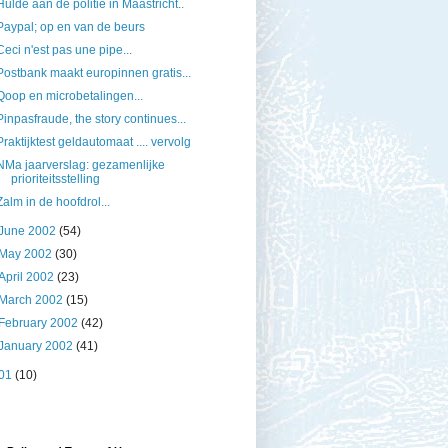
Hulde aan de politie in Maastricht..
Paypal; op en van de beurs
Ceci n'est pas une pipe...
Postbank maakt europinnen gratis...
Qoop en microbetalingen...
Pinpasfraude, the story continues...
Praktijktest geldautomaat .... vervolg
NMa jaarverslag: gezamenlijke
prioriteitsstelling
Zalm in de hoofdrol...
June 2002
(54)
May 2002
(30)
April 2002
(23)
March 2002
(15)
February 2002
(42)
January 2002
(41)
01
(10)