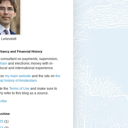
 Lelieveldt
tancy and Financial History
 consultant on payments, supervision,
chain
and electronic money with in-
local and international experience.
lso
my main website
and the site on
the
ial history of Amsterdam.
te the
Terms of Use
and make sure to
ly refer to this blog as a source.
ribe
rchive
25
(1)