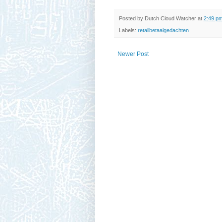
Posted by
Dutch Cloud Watcher
at
2:49 p
Labels:
retailbetaalgedachten
Newer Post