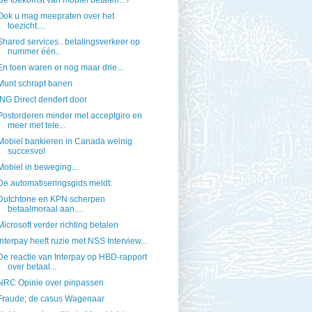
De toekomst van mobiel betalen...?
Ook u mag meepraten over het
toezicht....
Shared services.. betalingsverkeer op
nummer één..
En toen waren er nog maar drie...
Munt schrapt banen
ING Direct dendert door
Postorderen minder met acceptgiro en
meer met tele...
Mobiel bankieren in Canada weinig
succesvol
Mobiel in beweging...
De automatiseringsgids meldt:
Dutchtone en KPN scherpen
betaalmoraal aan....
Microsoft verder richting betalen
Interpay heeft ruzie met NSS Interview...
De reactie van Interpay op HBD-rapport
over betaal...
NRC Opinie over pinpassen
Fraude; de casus Wagenaar