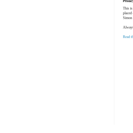
Privac
This is
placed
Simon 
Always 
Read t