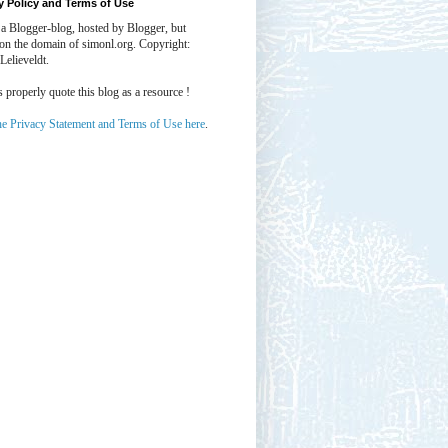
y Policy and Terms of Use
 a Blogger-blog, hosted by Blogger, but
 on the domain of simonl.org. Copyright:
Lelieveldt.
properly quote this blog as a resource !
he Privacy Statement and Terms of Use here
.