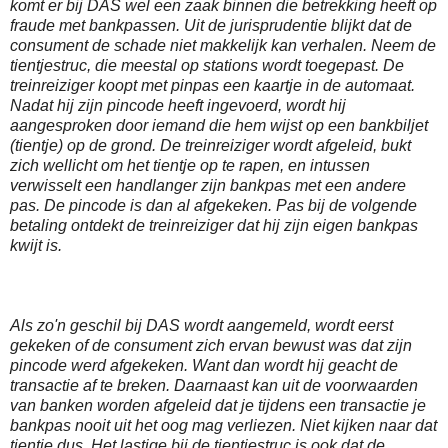
komt er bij DAS wel een zaak binnen die betrekking heeft op
fraude met bankpassen. Uit de jurisprudentie blijkt dat de
consument de schade niet makkelijk kan verhalen. Neem de
tientjestruc, die meestal op stations wordt toegepast. De
treinreiziger koopt met pinpas een kaartje in de automaat.
Nadat hij zijn pincode heeft ingevoerd, wordt hij
aangesproken door iemand die hem wijst op een bankbiljet
(tientje) op de grond. De treinreiziger wordt afgeleid, bukt
zich wellicht om het tientje op te rapen, en intussen
verwisselt een handlanger zijn bankpas met een andere
pas. De pincode is dan al afgekeken. Pas bij de volgende
betaling ontdekt de treinreiziger dat hij zijn eigen bankpas
kwijt is.
Als zo'n geschil bij DAS wordt aangemeld, wordt eerst
gekeken of de consument zich ervan bewust was dat zijn
pincode werd afgekeken. Want dan wordt hij geacht de
transactie af te breken. Daarnaast kan uit de voorwaarden
van banken worden afgeleid dat je tijdens een transactie je
bankpas nooit uit het oog mag verliezen. Niet kijken naar dat
tientje dus. Het lastige bij de tientjestruc is ook dat de